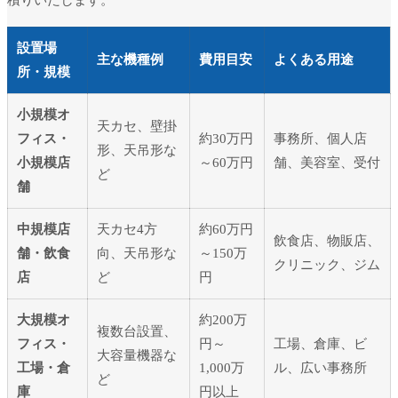
設置場
主な機種例
費用目安
よくある用途
所・規模
小規模オ
天カセ、壁掛
フィス・
約30万円
事務所、個人店
形、天吊形な
小規模店
～60万円
舗、美容室、受付
ど
舗
中規模店
天カセ4方
約60万円
飲食店、物販店、
舗・飲食
向、天吊形な
～150万
クリニック、ジム
店
ど
円
大規模オ
約200万
複数台設置、
フィス・
円～
工場、倉庫、ビ
大容量機器な
工場・倉
1,000万
ル、広い事務所
ど
庫
円以上