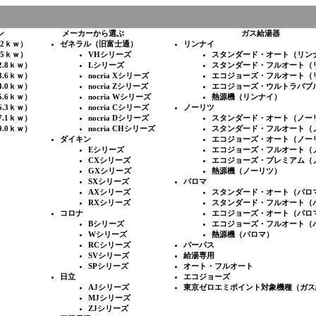
ン
メーカーから選ぶ
ガス給湯器
.2ｋｗ）
ゼネラル（旧富士通）
リンナイ
.5ｋｗ）
VHシリーズ
スタンダード・オート（リン
2.8ｋｗ）
Lシリーズ
スタンダード・フルオート（
3.6ｋｗ）
nocria Xシリーズ
エコジョーズ・フルオート（
4.0ｋｗ）
nocria Zシリーズ
エコジョーズ・ウルトラバブ
5.6ｋｗ）
nocria Wシリーズ
熱源機（リンナイ）
6.3ｋｗ）
nocria Cシリーズ
ノーリツ
7.1ｋｗ）
nocria Dシリーズ
スタンダード・オート（ノー
9.0ｋｗ）
nocria CHシリーズ
スタンダード・フルオート（
ダイキン
エコジョーズ・オート（ノー
Eシリーズ
エコジョーズ・フルオート（
CXシリーズ
エコジョーズ・プレミアム（
GXシリーズ
熱源機（ノーリツ）
SXシリーズ
パロマ
AXシリーズ
スタンダード・オート（パロ
RXシリーズ
スタンダード・フルオート（
コロナ
エコジョーズ・オート（パロ
Bシリーズ
エコジョーズ・フルオート（
Wシリーズ
熱源機（パロマ）
RCシリーズ
パーパス
SVシリーズ
給湯専用
SPシリーズ
オート・フルオート
日立
エコジョーズ
AJシリーズ
東京ゼロエミポイント対象機種（ガス
MJシリーズ
ZJシリーズ