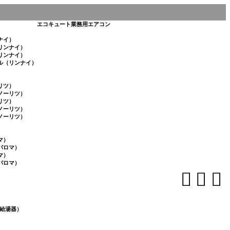
エコキュート
業務用エアコン
ナイ）
リンナイ）
リンナイ）
ル（リンナイ）
リツ）
ノーリツ）
リツ）
ノーリツ）
ノーリツ）
マ）
パロマ）
マ）
パロマ）



給湯器）