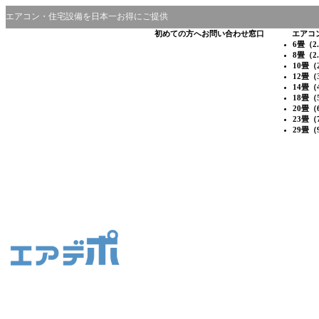
エアコン・住宅設備を日本一お得にご提供
初めての方へ
お問い合わせ窓口
エアコ
6畳（2
8畳（2
10畳（
12畳（
14畳（
18畳（
20畳（
23畳（
29畳（