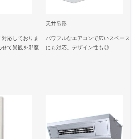
ユーザー名またはメールアドレス
*
天井吊形
に対応しておりま
パワフルなエアコンで広いスペース
パスワード
*
わせて景観を邪魔
にも対応。デザイン性も◎
ログイン状態を保存
パスワードをお忘れですか ?