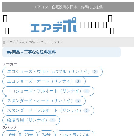
エアコン・住宅設備を日本一お得にご提供








ホーム
shop
商品カテゴリー リンナイ

商品＋工事なら送料無料
メーカー
エコジョーズ・ウルトラバブル（リンナイ）
2
エコジョーズ・オート（リンナイ）
3
エコジョーズ・フルオート（リンナイ）
3
スタンダード・オート（リンナイ）
3
スタンダード・フルオート（リンナイ）
3
給湯専用（リンナイ）
4
スペック
16号
20号
24号
ウルトラバブル