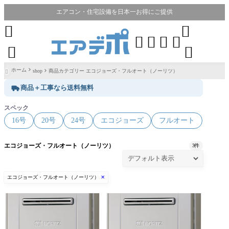
エアコン・住宅設備を日本一お得にご提供








ホーム
shop
商品カテゴリー エコジョーズ・フルオート（ノーリツ）

商品＋工事なら送料無料
スペック
16号
20号
24号
エコジョーズ
フルオート
エコジョーズ・フルオート（ノーリツ）
3件
エコジョーズ・フルオート（ノーリツ）
✕