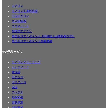
エアコン
エアコン工事料金表
中古エアコン
ガス給湯器
エコキュート
業務用エアコン
ユーザー名またはメールアドレス
*
東京ゼロエミポイント【65歳以上or障害者の方】
東京ゼロエミポイント対象機種
パスワード
*
その他サービス
エアコンクリーニング
ログイン状態を保存
レンジフード
食洗器
ログイン
IHコンロ
パスワードをお忘れですか ?
ガスコンロ
便座
アンテナ
外壁塗装
買取事業
造園事業