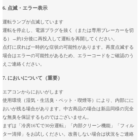
6. 点滅・エラー表示
運転ランプが点滅しています
運転を停止し、電源プラグを抜く（または専用ブレーカーを切
る）→約1分後に再投入して運転を再開してください。
ユーザー名またはメールアドレス
*
点灯に戻れば一時的な症状の可能性があります。再度点滅する
場合はエラーの可能性があるため、エラーコードをご確認のう
パスワード
*
えご連絡ください。
7. においについて（重要）
ログイン状態を保存
エアコンからにおいがします
ログイン
使用環境（湿気・生活臭・ペット・喫煙等）により、内部にに
パスワードをお忘れですか ?
おいが残る場合があります。中古商品の場合は新品同様の完全
な無臭を保証するものではございません。
まずは「冷房16℃で30分運転」「内部クリーン機能」「フィル
ター清掃」をお試しください。改善しない場合は状況をご連絡