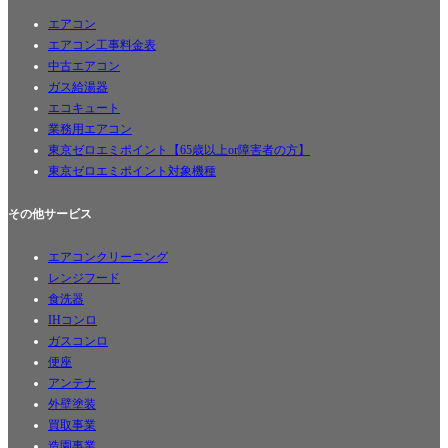
エアコン
エアコン工事料金表
中古エアコン
ガス給湯器
エコキュート
業務用エアコン
東京ゼロエミポイント【65歳以上or障害者の方】
東京ゼロエミポイント対象機種
その他サービス
エアコンクリーニング
レンジフード
食洗器
IHコンロ
ガスコンロ
便座
アンテナ
外壁塗装
買取事業
造園事業