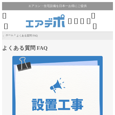
エアコン・住宅設備を日本一お得にご提供








ホーム
よくある質問 FAQ

よくある質問 FAQ