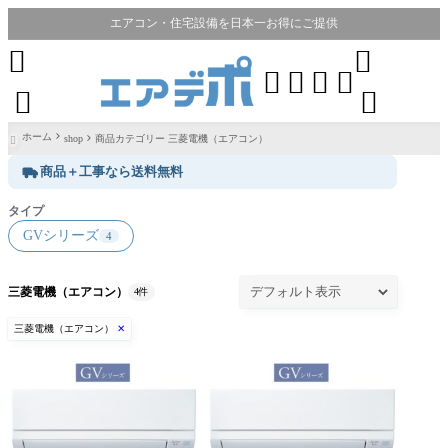
エアコン・住宅設備を日本一お得にご提供








ホーム
shop
商品カテゴリー 三菱電機（エアコン）

商品＋工事なら送料無料
タイプ
GVシリーズ
4
三菱電機（エアコン）
4件
三菱電機（エアコン）
✕