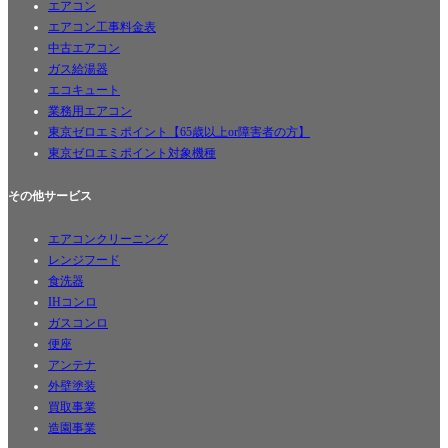
エアコン
エアコン工事料金表
中古エアコン
ガス給湯器
エコキュート
業務用エアコン
ユーザー名またはメールアドレス
*
東京ゼロエミポイント【65歳以上or障害者の方】
東京ゼロエミポイント対象機種
パスワード
*
その他サービス
エアコンクリーニング
レンジフード
ログイン状態を保存
食洗器
ログイン
IHコンロ
ガスコンロ
パスワードをお忘れですか ?
便座
アンテナ
外壁塗装
買取事業
造園事業