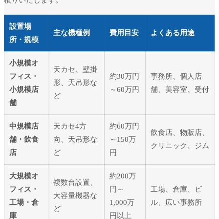
設置場
主な機種例
費用目安
よくある用途
所・規模
小規模オ
天カセ、壁掛
フィス・
約30万円
事務所、個人店
形、天吊形な
小規模店
～60万円
舗、美容室、受付
ど
舗
中規模店
天カセ4方
約60万円
飲食店、物販店、
舗・飲食
向、天吊形な
～150万
クリニック、ジム
店
ど
円
大規模オ
約200万
複数台設置、
フィス・
円～
工場、倉庫、ビ
大容量機器な
工場・倉
1,000万
ル、広い事務所
ど
庫
円以上