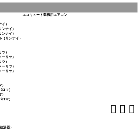
エコキュート
業務用エアコン
ナイ）
リンナイ）
リンナイ）
ル（リンナイ）
リツ）
ノーリツ）
リツ）
ノーリツ）
ノーリツ）
マ）
パロマ）
マ）
パロマ）



給湯器）