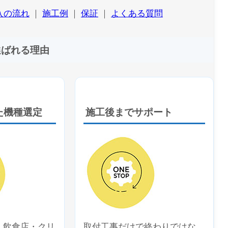
入の流れ
｜
施工例
｜
保証
｜
よくある質問
ユーザー名またはメールアドレス
*
選ばれる理由
パスワード
*
ログイン状態を保存
た機種選定
施工後までサポート
パスワードをお忘れですか ?
・飲食店・クリ
取付工事だけで終わりではな