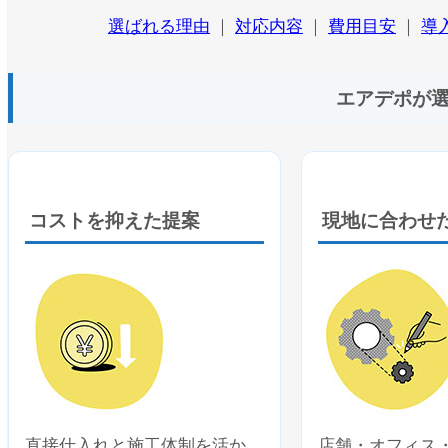
選ばれる理由
｜
対応内容
｜
費用目安
｜
導
エアデポが
コストを抑えた提案
現地に合わせ
直接仕入れと施工体制を活か
店舗・オフィス