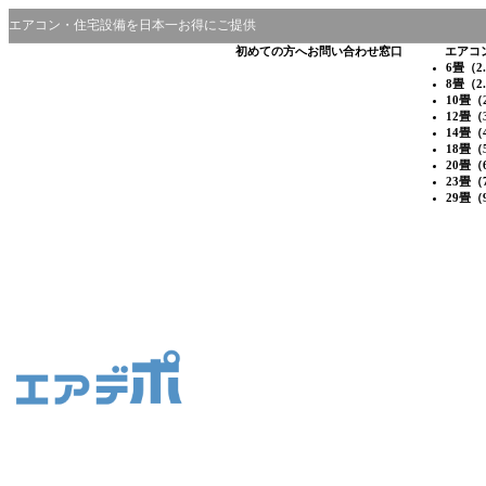
エアコン・住宅設備を日本一お得にご提供
初めての方へ
お問い合わせ窓口
エアコ
6畳（2
8畳（2
10畳（
12畳（
14畳（
18畳（
20畳（
23畳（
29畳（