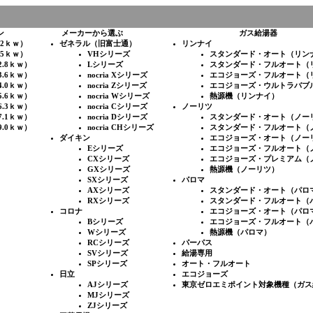
ン
メーカーから選ぶ
ガス給湯器
.2ｋｗ）
ゼネラル（旧富士通）
リンナイ
.5ｋｗ）
VHシリーズ
スタンダード・オート（リン
2.8ｋｗ）
Lシリーズ
スタンダード・フルオート（
3.6ｋｗ）
nocria Xシリーズ
エコジョーズ・フルオート（
4.0ｋｗ）
nocria Zシリーズ
エコジョーズ・ウルトラバブ
5.6ｋｗ）
nocria Wシリーズ
熱源機（リンナイ）
6.3ｋｗ）
nocria Cシリーズ
ノーリツ
7.1ｋｗ）
nocria Dシリーズ
スタンダード・オート（ノー
9.0ｋｗ）
nocria CHシリーズ
スタンダード・フルオート（
ダイキン
エコジョーズ・オート（ノー
Eシリーズ
エコジョーズ・フルオート（
CXシリーズ
エコジョーズ・プレミアム（
GXシリーズ
熱源機（ノーリツ）
SXシリーズ
パロマ
AXシリーズ
スタンダード・オート（パロ
RXシリーズ
スタンダード・フルオート（
コロナ
エコジョーズ・オート（パロ
Bシリーズ
エコジョーズ・フルオート（
Wシリーズ
熱源機（パロマ）
RCシリーズ
パーパス
SVシリーズ
給湯専用
SPシリーズ
オート・フルオート
日立
エコジョーズ
AJシリーズ
東京ゼロエミポイント対象機種（ガス
MJシリーズ
ZJシリーズ