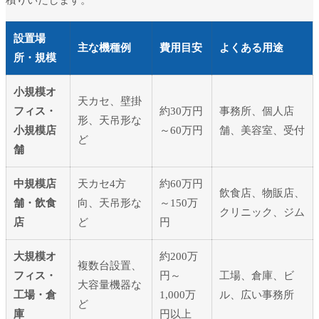
設置場
主な機種例
費用目安
よくある用途
所・規模
小規模オ
天カセ、壁掛
フィス・
約30万円
事務所、個人店
形、天吊形な
小規模店
～60万円
舗、美容室、受付
ど
舗
中規模店
天カセ4方
約60万円
飲食店、物販店、
舗・飲食
向、天吊形な
～150万
クリニック、ジム
店
ど
円
大規模オ
約200万
複数台設置、
フィス・
円～
工場、倉庫、ビ
大容量機器な
工場・倉
1,000万
ル、広い事務所
ど
庫
円以上