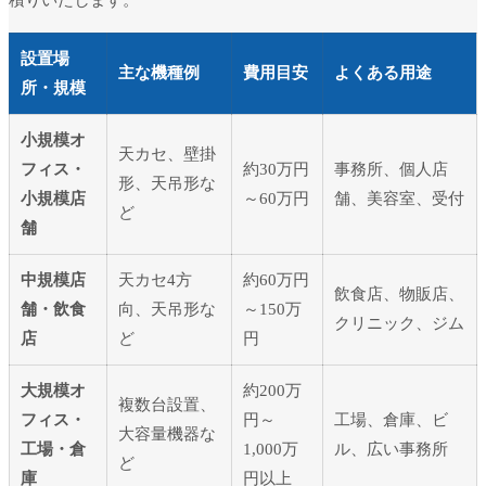
設置場
主な機種例
費用目安
よくある用途
所・規模
小規模オ
天カセ、壁掛
フィス・
約30万円
事務所、個人店
形、天吊形な
小規模店
～60万円
舗、美容室、受付
ど
舗
中規模店
天カセ4方
約60万円
飲食店、物販店、
舗・飲食
向、天吊形な
～150万
クリニック、ジム
店
ど
円
大規模オ
約200万
複数台設置、
フィス・
円～
工場、倉庫、ビ
大容量機器な
工場・倉
1,000万
ル、広い事務所
ど
庫
円以上