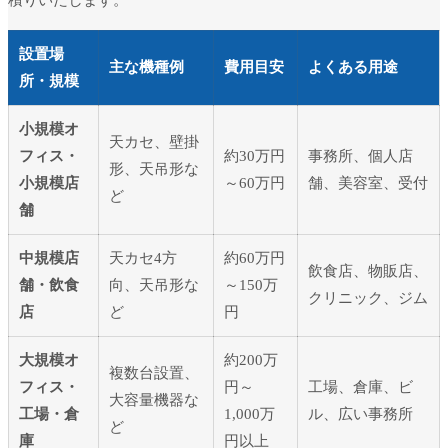
設置場
主な機種例
費用目安
よくある用途
所・規模
小規模オ
天カセ、壁掛
フィス・
約30万円
事務所、個人店
形、天吊形な
小規模店
～60万円
舗、美容室、受付
ど
舗
中規模店
天カセ4方
約60万円
飲食店、物販店、
舗・飲食
向、天吊形な
～150万
クリニック、ジム
店
ど
円
大規模オ
約200万
複数台設置、
フィス・
円～
工場、倉庫、ビ
大容量機器な
工場・倉
1,000万
ル、広い事務所
ど
庫
円以上