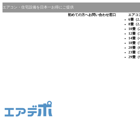
エアコン・住宅設備を日本一お得にご提供
初めての方へ
お問い合わせ窓口
エアコ
6畳（2
8畳（2
10畳（
12畳（
14畳（
18畳（
20畳（
23畳（
29畳（