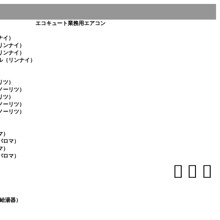
エコキュート
業務用エアコン
ナイ）
リンナイ）
リンナイ）
ル（リンナイ）
リツ）
ノーリツ）
リツ）
ノーリツ）
ノーリツ）
マ）
パロマ）
マ）
パロマ）



給湯器）