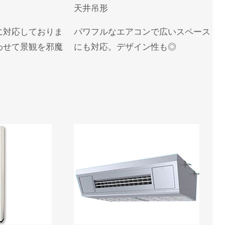
天井吊形
ユーザー名またはメールアドレス
*
に対応しておりま
パワフルなエアコンで広いスペース
わせて景観を邪魔
にも対応。デザイン性も◎
パスワード
*
ログイン状態を保存
パスワードをお忘れですか ?