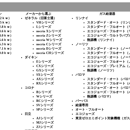
ン
メーカーから選ぶ
ガス給湯器
.2ｋｗ）
ゼネラル（旧富士通）
リンナイ
.5ｋｗ）
VHシリーズ
スタンダード・オート（リン
2.8ｋｗ）
Lシリーズ
スタンダード・フルオート（
3.6ｋｗ）
nocria Xシリーズ
エコジョーズ・フルオート（
4.0ｋｗ）
nocria Zシリーズ
エコジョーズ・ウルトラバブ
5.6ｋｗ）
nocria Wシリーズ
熱源機（リンナイ）
6.3ｋｗ）
nocria Cシリーズ
ノーリツ
7.1ｋｗ）
nocria Dシリーズ
スタンダード・オート（ノー
9.0ｋｗ）
nocria CHシリーズ
スタンダード・フルオート（
ダイキン
エコジョーズ・オート（ノー
Eシリーズ
エコジョーズ・フルオート（
CXシリーズ
エコジョーズ・プレミアム（
GXシリーズ
熱源機（ノーリツ）
SXシリーズ
パロマ
AXシリーズ
スタンダード・オート（パロ
RXシリーズ
スタンダード・フルオート（
コロナ
エコジョーズ・オート（パロ
Bシリーズ
エコジョーズ・フルオート（
Wシリーズ
熱源機（パロマ）
RCシリーズ
パーパス
SVシリーズ
給湯専用
SPシリーズ
オート・フルオート
日立
エコジョーズ
AJシリーズ
東京ゼロエミポイント対象機種（ガス
MJシリーズ
ZJシリーズ