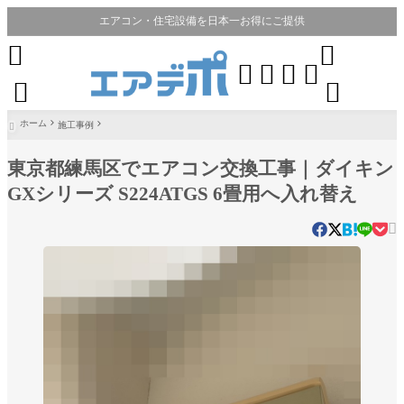
エアコン・住宅設備を日本一お得にご提供








ホーム
施工事例

東京都練馬区でエアコン交換工事｜ダイキン
GXシリーズ S224ATGS 6畳用へ入れ替え
