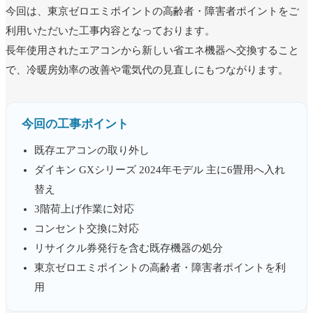
今回は、東京ゼロエミポイントの高齢者・障害者ポイントをご
利用いただいた工事内容となっております。
長年使用されたエアコンから新しい省エネ機器へ交換すること
で、冷暖房効率の改善や電気代の見直しにもつながります。
ユーザー名またはメールアドレス
*
今回の工事ポイント
既存エアコンの取り外し
パスワード
*
ダイキン GXシリーズ 2024年モデル 主に6畳用へ入れ
替え
3階荷上げ作業に対応
ログイン状態を保存
コンセント交換に対応
ログイン
リサイクル券発行を含む既存機器の処分
パスワードをお忘れですか ?
東京ゼロエミポイントの高齢者・障害者ポイントを利
用