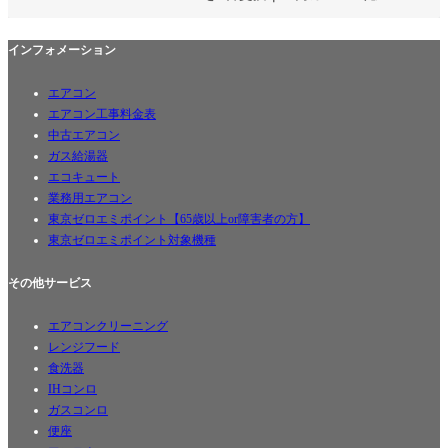
管・ゼロエミポイント対応
インフォメーション
エアコン
エアコン工事料金表
中古エアコン
ガス給湯器
エコキュート
業務用エアコン
東京ゼロエミポイント【65歳以上or障害者の方】
東京ゼロエミポイント対象機種
その他サービス
エアコンクリーニング
レンジフード
食洗器
IHコンロ
ガスコンロ
便座