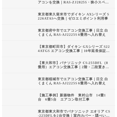
アコンを交換｜RAS-ZJ2825S・狭小スペー
スへ地上置き
東京都東久留米市でダイキン AXシリーズ S
226ATASへ交換｜ゼロエミポイント利用事
東京都府中市でエアコン交換工事｜日立 白
くまくん RAS-AJ2225S 6畳用へ入れ替え
【東京都町田市】ダイキン GXシリーズ S22
4ATGS エアコン交換工事｜10年延長保証・
東京都ゼロエミポイント対応
【東大和市】パナソニック CS-255DFL（8
畳用）エアコン交換工事｜2階・二段置き架
台を再利用
東京都稲城市でエアコン交換工事｜日立 白
くまくん RAS-AJ2225S 6畳用へ入れ替え
【施工事例】新築物件 東村山市 14畳1
台 6畳5台 エアコン取付工事
東京都東大和市でパナソニック エオリア CS
-225DFLを2台交換｜室内カバー・隠ぺい配