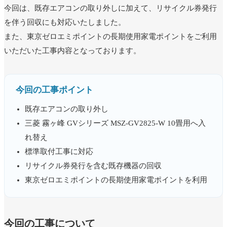
今回は、既存エアコンの取り外しに加えて、リサイクル券発行
を伴う回収にも対応いたしました。
ユーザー名またはメールアドレス
*
また、東京ゼロエミポイントの長期使用家電ポイントをご利用
いただいた工事内容となっております。
パスワード
*
今回の工事ポイント
ログイン状態を保存
ログイン
既存エアコンの取り外し
三菱 霧ヶ峰 GVシリーズ MSZ-GV2825-W 10畳用へ入
パスワードをお忘れですか ?
れ替え
標準取付工事に対応
リサイクル券発行を含む既存機器の回収
東京ゼロエミポイントの長期使用家電ポイントを利用
今回の工事について