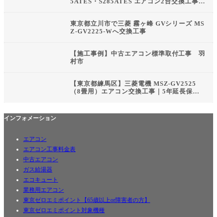
5ATES・S285ATES エアコン2台交換工事｜
新規配管カバー・東京都ゼロエミポイント対
応
東京都立川市で三菱 霧ヶ峰 GVシリーズ MS
Z-GV2225-Wへ交換工事
【施工事例】中古エアコン標準取付工事 羽
村市
【東京都練馬区】三菱電機 MSZ-GV2525
（8畳用）エアコン交換工事｜5年延長保
証・配管カバー再利用
インフォメーション
エアコン
エアコン工事料金表
中古エアコン
ガス給湯器
エコキュート
業務用エアコン
東京ゼロエミポイント【65歳以上or障害者の方】
東京ゼロエミポイント対象機種