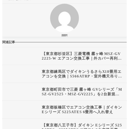
mmy
関連記事
【東京都杉並区】三菱電機 霧ヶ峰 MSZ-GV
2225-W エアコン交換工事｜外カバー再利
用・狭所作業対応
東京都練馬区でダイキンうるさらX18畳用エ
アコンを交換｜S566ATRP・室外機天吊り設
置
東京都町田市で三菱 霧ヶ峰 GVシリーズ「M
SZ-GV2525・MSZ-GV2225」を2台新規設
置
東京都板橋区でエアコン交換工事｜ダイキン
Eシリーズ S225ATES 6畳用へ入れ替え
【東京都八王子市】ダイキン Eシリーズ S25