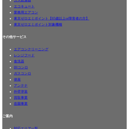
ガス給湯器
エコキュート
業務用エアコン
東京ゼロエミポイント【65歳以上or障害者の方】
東京ゼロエミポイント対象機種
その他サービス
エアコンクリーニング
レンジフード
食洗器
IHコンロ
ガスコンロ
便座
アンテナ
外壁塗装
買取事業
造園事業
ご案内
対応エリア一覧