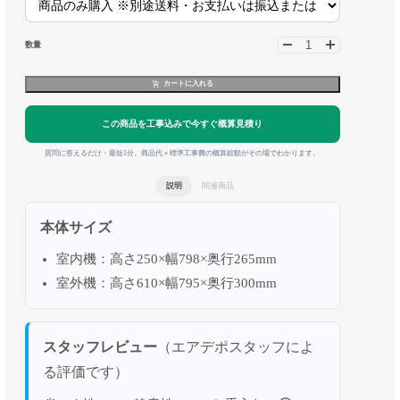
数量
カートに入れる
この商品を工事込みで今すぐ概算見積り
質問に答えるだけ・最短1分。商品代＋標準工事費の概算総額がその場でわかります。
説明
関連商品
本体サイズ
室内機：高さ250×幅798×奥行265mm
室外機：高さ610×幅795×奥行300mm
スタッフレビュー
（エアデポスタッフによ
る評価です）