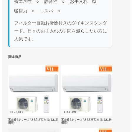
省エネ性
○
静音性
○
お手入れ
◎
暖房力
○
コスパ
○
フィルター自動お掃除付きのダイキンスタンダ
ード。日々のお手入れの手間を減らしたい方に
人気です。
関連商品
¥
177,800
¥
160,800
富士通 Lシリーズ AS-L716T2W (おもに23
富士通 Lシリーズ AS-L636T2W (おもに20
畳用)
畳用)