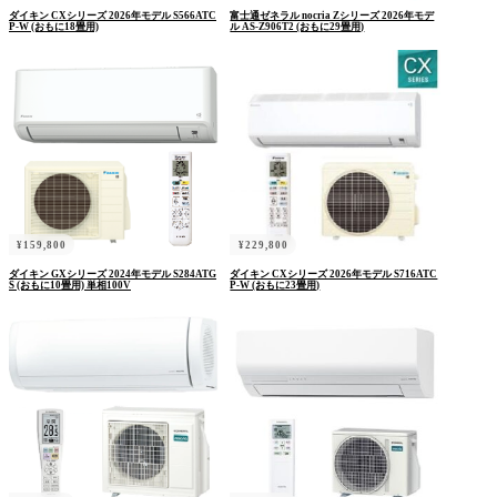
ダイキン CXシリーズ 2026年モデル S566ATC
富士通ゼネラル nocria Zシリーズ 2026年モデ
P-W (おもに18畳用)
ル AS-Z906T2 (おもに29畳用)
ログイン状態を保存
ログイン
パスワードをお忘れですか ?
¥
159,800
¥
229,800
ダイキン GXシリーズ 2024年モデル S284ATG
ダイキン CXシリーズ 2026年モデル S716ATC
S (おもに10畳用) 単相100V
P-W (おもに23畳用)