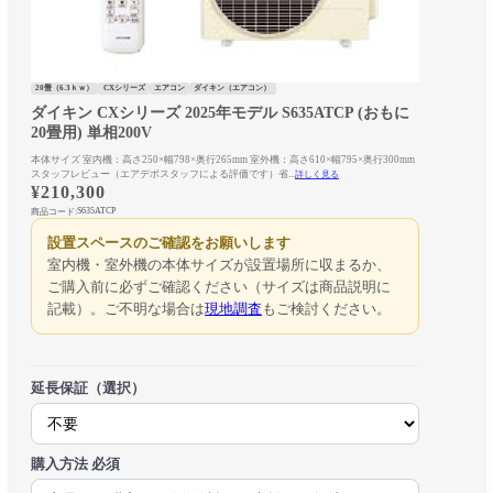
20畳（6.3ｋｗ）
CXシリーズ
エアコン
ダイキン（エアコン）
ダイキン CXシリーズ 2025年モデル S635ATCP (おもに
20畳用) 単相200V
本体サイズ 室内機：高さ250×幅798×奥行265mm 室外機：高さ610×幅795×奥行300mm
スタッフレビュー（エアデポスタッフによる評価です）省...
詳しく見る
¥
210,300
S635ATCP
商品コード:
設置スペースのご確認をお願いします
室内機・室外機の本体サイズが設置場所に収まるか、
ご購入前に必ずご確認ください（サイズは商品説明に
記載）。ご不明な場合は
現地調査
もご検討ください。
延長保証（選択）
購入方法
必須