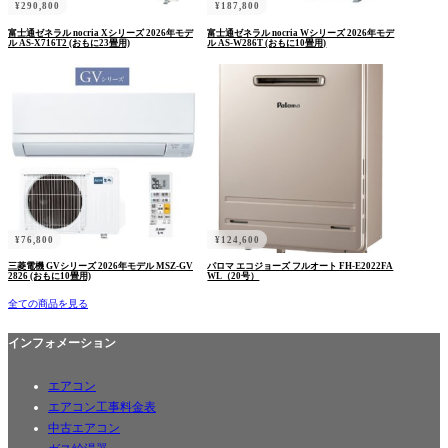
¥
290,800
¥
187,800
富士通ゼネラル nocria Xシリーズ 2026年モデ
富士通ゼネラル nocria Wシリーズ 2026年モデ
ル AS-X716T2 (おもに23畳用)
ル AS-W286T (おもに10畳用)
¥
76,800
¥
124,600
三菱電機 GVシリーズ 2026年モデル MSZ-GV
パロマ エコジョーズ フルオート FH-E2022FA
2826 (おもに10畳用)
WL（20号）
全ての商品を見る
インフォメーション
エアコン
エアコン工事料金表
中古エアコン