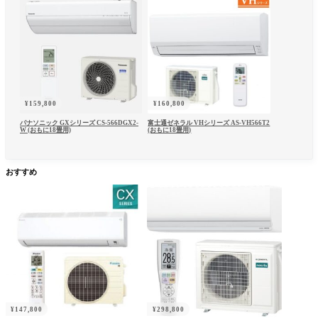
¥
159,800
¥
160,800
パナソニック GXシリーズ CS-566DGX2-
富士通ゼネラル VHシリーズ AS-VH566T2
W (おもに18畳用)
(おもに18畳用)
おすすめ
ユーザー名またはメールアドレス
*
パスワード
*
¥
147,800
¥
298,800