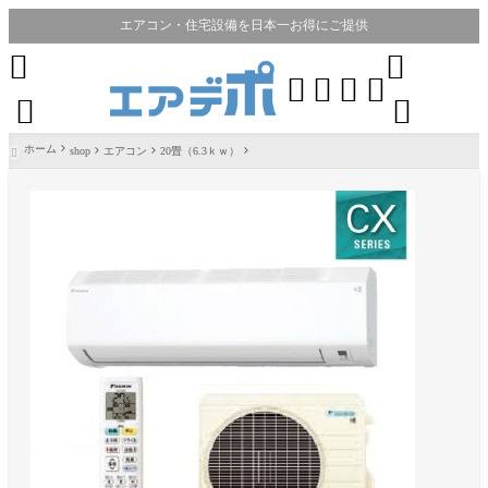
エアコン・住宅設備を日本一お得にご提供








ホーム
shop
エアコン
20畳（6.3ｋｗ）
