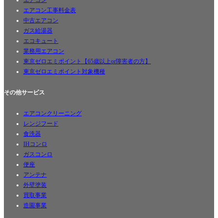
エアコン
エアコン工事料金表
中古エアコン
ガス給湯器
エコキュート
業務用エアコン
ユーザー名またはメールアドレス
*
東京ゼロエミポイント【65歳以上or障害者の方】
東京ゼロエミポイント対象機種
その他サービス
パスワード
*
エアコンクリーニング
レンジフード
ログイン状態を保存
食洗器
ログイン
IHコンロ
ガスコンロ
パスワードをお忘れですか ?
便座
アンテナ
外壁塗装
買取事業
造園事業