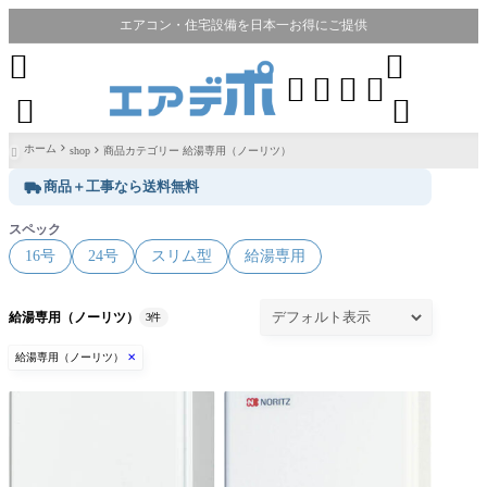
エアコン・住宅設備を日本一お得にご提供








ホーム
shop
商品カテゴリー 給湯専用（ノーリツ）

商品＋工事なら送料無料
スペック
16号
24号
スリム型
給湯専用
給湯専用（ノーリツ）
3件
給湯専用（ノーリツ）
✕