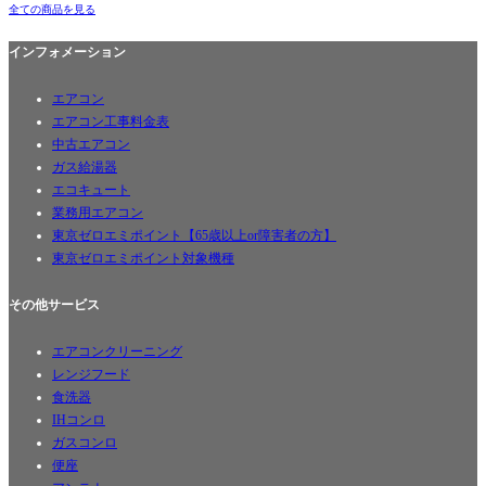
全ての商品を見る
インフォメーション
エアコン
エアコン工事料金表
中古エアコン
ガス給湯器
エコキュート
業務用エアコン
東京ゼロエミポイント【65歳以上or障害者の方】
東京ゼロエミポイント対象機種
その他サービス
エアコンクリーニング
レンジフード
食洗器
IHコンロ
ガスコンロ
便座