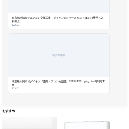
東京都稲城市でエアコン交換工事｜ダイキン Eシリーズ S565ATEP 18畳用へ入
れ替え
2026.07
写真準備中
ユーザー名またはメールアドレス
*
パスワード
*
埼玉県入間市でダイキン10畳用エアコンを設置｜S285ATES・外カバー再利用工
事
2026.07
ログイン状態を保存
ログイン
おすすめ
パスワードをお忘れですか ?