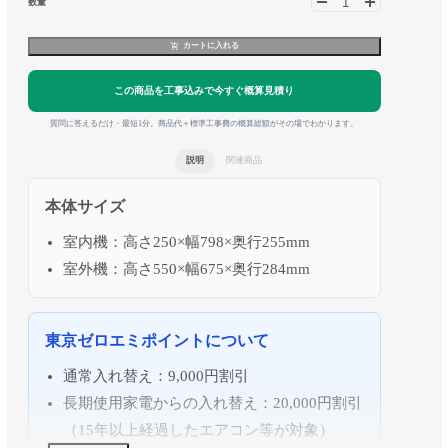
数量
カートに入れる
この商品を工事込みで今すぐ概算見積り
質問に答えるだけ・最短1分。商品代＋標準工事費の概算総額がその場でわかります。
説明
関連商品
本体サイズ
室内機：高さ250×幅798×奥行255mm
室外機：高さ550×幅675×奥行284mm
東京ゼロエミポイントについて
通常入れ替え：9,000円割引
長期使用家電からの入れ替え：20,000円割引
（15年以上経過したエアコン等が対象）