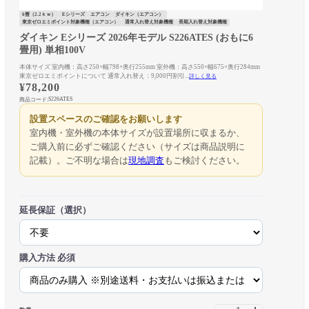
6畳（2.2ｋｗ）
Eシリーズ
エアコン
ダイキン（エアコン）
東京ゼロエミポイント対象機種（エアコン）
通常入れ替え対象機種
長期入れ替え対象機種
ダイキン Eシリーズ 2026年モデル S226ATES (おもに6
畳用) 単相100V
本体サイズ 室内機：高さ250×幅798×奥行255mm 室外機：高さ550×幅675×奥行284mm
東京ゼロエミポイントについて 通常入れ替え：9,000円割引...
詳しく見る
¥
78,200
S226ATES
商品コード:
設置スペースのご確認をお願いします
室内機・室外機の本体サイズが設置場所に収まるか、
ご購入前に必ずご確認ください（サイズは商品説明に
記載）。ご不明な場合は
現地調査
もご検討ください。
延長保証（選択）
購入方法
必須