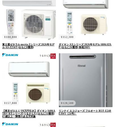
¥
180,800
¥
352,300
富士通ゼネラル nocria Zシリーズ 2026年モデ
ダイキン AXシリーズ 2026年モデル S806ATA
ル AS-Z256T (おもに8畳用)
P (おもに26畳用) 単相200V
¥
157,800
¥
128,500
【東京ゼロエミで8万円引き】ダイキン S406A
リンナイ エコジョーズ フルオート RUF-E240
TRV RXシリーズ(うるさらX) (おもに14畳用)
EAW1（24号）
65歳以上・障害のある方対象