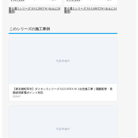
¥
105,800
¥
128,800
富士通 Lシリーズ AS-L286T-W (おもに10
富士通 Lシリーズ AS-L406T2W (おもに14
畳用)
畳用)
このシリーズの施工事例
写真準備中
【東京都町田市】ダイキン Eシリーズ S225ATES-W 2台交換工事｜隠蔽配管・長
期使用家電ポイント対応
2026.07
写真準備中