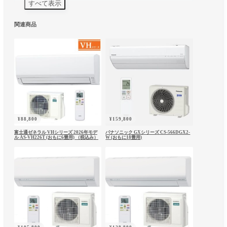
すべて表示
※東京都にお住まいの個人の方が対象です。※対象機
種・設置条件・購入区分により適用可否と割引額が変
関連商品
わります。※通常入れ替え・長期入れ替えは、既存機
器の取り外し・回収を伴う場合に適用されます。※長
期使用家電からの入れ替えは、製造年を確認できる写
真等の証憑が必要です。※詳細はお見積り時にご案内
いたします。
スタッフレビュー
（エアデポスタッフによ
¥
88,800
¥
159,800
る評価です）
富士通ゼネラル VHシリーズ 2026年モデ
パナソニック GXシリーズ CS-566DGX2-
ル AS-VH226T (おもに6畳用) （税込み）
W (おもに18畳用)
省エネ性
○
静音性
○
お手入れ
○
暖房力
○
コスパ
◎
ダイキンのベーシックモデル。基本性能をしっ
かり押さえつつ価格を抑えたい方の定番で、当
店でも売れ筋のシリーズです。