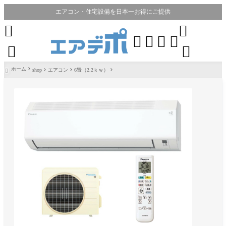
エアコン・住宅設備を日本一お得にご提供








ホーム
shop
エアコン
6畳（2.2ｋｗ）
