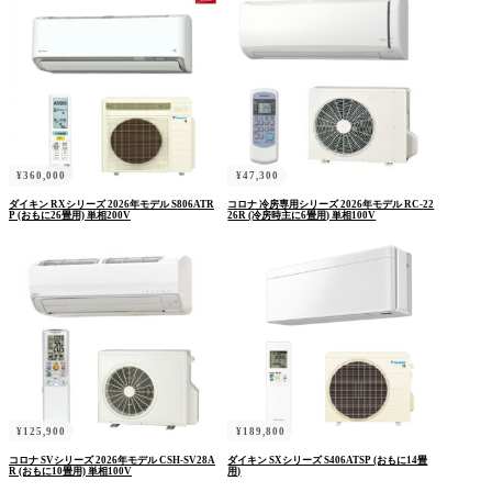
¥
360,000
¥
47,300
ダイキン RXシリーズ 2026年モデル S806ATR
コロナ 冷房専用シリーズ 2026年モデル RC-22
P (おもに26畳用) 単相200V
26R (冷房時主に6畳用) 単相100V
¥
125,900
¥
189,800
コロナ SVシリーズ 2026年モデル CSH-SV28A
ダイキン SXシリーズ S406ATSP (おもに14畳
R (おもに10畳用) 単相100V
用)