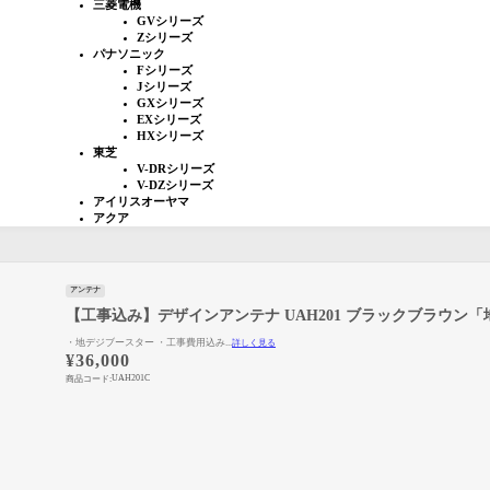
三菱電機
GVシリーズ
Zシリーズ
パナソニック
Fシリーズ
Jシリーズ
GXシリーズ
EXシリーズ
HXシリーズ
東芝
V-DRシリーズ
V-DZシリーズ
アイリスオーヤマ
アクア
アンテナ
【工事込み】デザインアンテナ UAH201 ブラックブラウン
・地デジブースター ・工事費用込み...
詳しく見る
¥
36,000
UAH201C
商品コード: