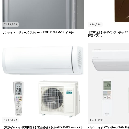
¥
119,800
¥
36,000
リンナイ エコジョーズ フルオート RUF-E200EAW11（20号）
【工事込み】デザインアンテナ UA
視聴プラン」
¥
157,800
¥
118,800
【東京ゼロエミで8万円引き】富士通ゼネラル AS-X406T2 nocria Xシ
パナソニック GXシリーズ 2026年モデ