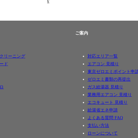
V
ご案内
クリーニング
対応エリア一覧
ード
エアコン 見積り
東京ゼロエミポイント申
ゼロエミ書類の再提出
ロ
ガス給湯器 見積り
業務用エアコン 見積り
エコキュート 見積り
給湯省エネ申請
よくある質問 FAQ
支払い方法
ローンについて