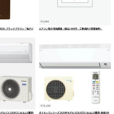
¥
3,000
H201 ブラックブラウン「地デジ
エアコン取付 現地調査（税込3,000円・工事成約で実質無料）
¥
78,200
ル CS-226DGX (おもに6畳用)
ダイキン Eシリーズ 2026年モデル S226ATES (おもに6畳用) 単相100