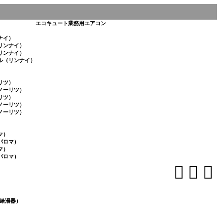
エコキュート
業務用エアコン
ナイ）
リンナイ）
リンナイ）
ル（リンナイ）
リツ）
ノーリツ）
リツ）
ノーリツ）
ノーリツ）
マ）
パロマ）
マ）
パロマ）



給湯器）