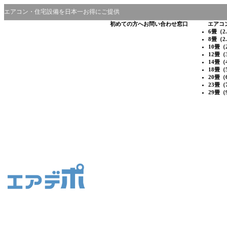
エアコン・住宅設備を日本一お得にご提供
初めての方へ
お問い合わせ窓口
エアコ
6畳（2
8畳（2
10畳（
12畳（
14畳（
18畳（
20畳（
23畳（
29畳（