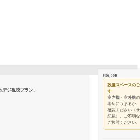
¥
36,000
設置スペースのご
「地デジ視聴プラン」
す
室内機・室外機の
場所に収まるか、
確認ください（サ
記載）。ご不明な
ご検討ください。