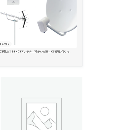
¥
89,000
工事込み】BS・CSアンテナ 「地デジ＆BS・CS視聴プラン」
ログイン