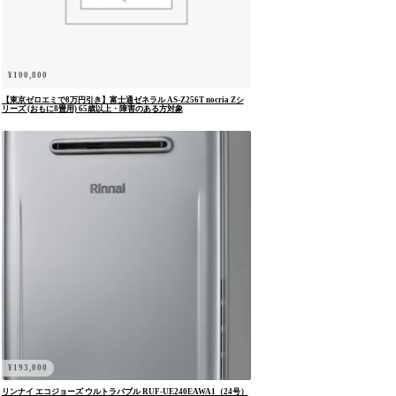
¥
100,800
【東京ゼロエミで8万円引き】富士通ゼネラル AS-Z256T nocria Zシ
リーズ (おもに8畳用) 65歳以上・障害のある方対象
¥
193,000
リンナイ エコジョーズ ウルトラバブル RUF-UE240EAWA1（24号）