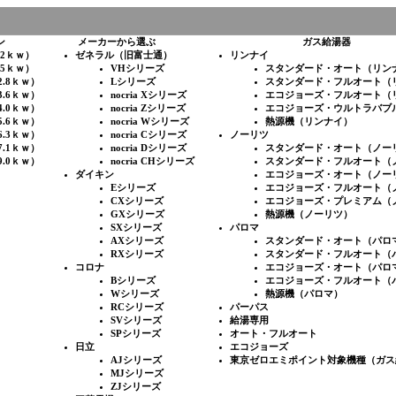
ン
メーカーから選ぶ
ガス給湯器
.2ｋｗ）
ゼネラル（旧富士通）
リンナイ
.5ｋｗ）
VHシリーズ
スタンダード・オート（リン
2.8ｋｗ）
Lシリーズ
スタンダード・フルオート（
3.6ｋｗ）
nocria Xシリーズ
エコジョーズ・フルオート（
4.0ｋｗ）
nocria Zシリーズ
エコジョーズ・ウルトラバブ
5.6ｋｗ）
nocria Wシリーズ
熱源機（リンナイ）
6.3ｋｗ）
nocria Cシリーズ
ノーリツ
7.1ｋｗ）
nocria Dシリーズ
スタンダード・オート（ノー
9.0ｋｗ）
nocria CHシリーズ
スタンダード・フルオート（
ダイキン
エコジョーズ・オート（ノー
Eシリーズ
エコジョーズ・フルオート（
CXシリーズ
エコジョーズ・プレミアム（
GXシリーズ
熱源機（ノーリツ）
SXシリーズ
パロマ
AXシリーズ
スタンダード・オート（パロ
RXシリーズ
スタンダード・フルオート（
コロナ
エコジョーズ・オート（パロ
Bシリーズ
エコジョーズ・フルオート（
Wシリーズ
熱源機（パロマ）
RCシリーズ
パーパス
SVシリーズ
給湯専用
SPシリーズ
オート・フルオート
日立
エコジョーズ
AJシリーズ
東京ゼロエミポイント対象機種（ガス
MJシリーズ
ZJシリーズ