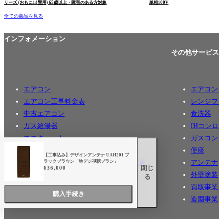
リーズ (おもに14畳用) 65歳以上・障害のある方対象
単相100V
全ての商品を見る
インフォメーション
その他サービス
エアコン
エアコン
エアコン工事料金表
レンジフ
中古エアコン
食洗器
ガス給湯器
IHコンロ
エコキュート
ガスコン
業務用エアコン
便座
【工事込み】デザインアンテナ UAH201 ブ
東京ゼロエミポイント【65歳以上or障害
アンテナ
ラックブラウン「地デジ視聴プラン」
閉じ
¥
36,000
者の方】
外壁塗装
る
東京ゼロエミポイント対象機種
買取事業
購入手続き
造園事業