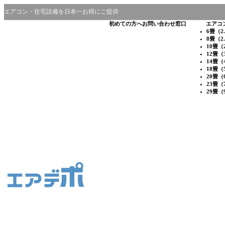
エアコン・住宅設備を日本一お得にご提供
初めての方へ
お問い合わせ窓口
エアコ
6畳（2
8畳（2
10畳（
12畳（
14畳（
18畳（
20畳（
23畳（
29畳（