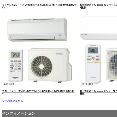
ダイキン SXシリーズ 2026年モデル S636ATSP (おもに20畳用) 単相20
富士通ゼネラル nocria Wシリーズ 2
0V
0畳用)
¥
49,600
¥
116,800
コロナ Bシリーズ 2025年モデル CSH-B22CR (おもに6畳用) 単相100
富士通ゼネラル nocria Cシリーズ 2
V
畳用)
全ての商品を見る
インフォメーション