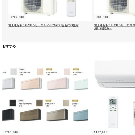
¥
204,800
¥
88,800
富士通ゼネラル VHシリーズ AS-VH716T2 (おもに23畳用)
富士通ゼネラル VHシリーズ 2026
用) （税込み）
おすすめ
¥
269,800
¥
187,800