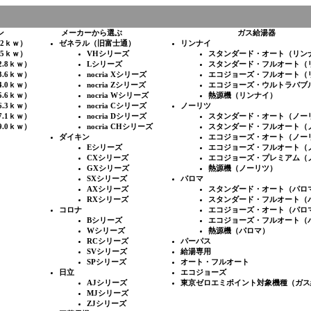
ン
メーカーから選ぶ
ガス給湯器
.2ｋｗ）
ゼネラル（旧富士通）
リンナイ
.5ｋｗ）
VHシリーズ
スタンダード・オート（リン
2.8ｋｗ）
Lシリーズ
スタンダード・フルオート（
3.6ｋｗ）
nocria Xシリーズ
エコジョーズ・フルオート（
4.0ｋｗ）
nocria Zシリーズ
エコジョーズ・ウルトラバブ
5.6ｋｗ）
nocria Wシリーズ
熱源機（リンナイ）
6.3ｋｗ）
nocria Cシリーズ
ノーリツ
7.1ｋｗ）
nocria Dシリーズ
スタンダード・オート（ノー
9.0ｋｗ）
nocria CHシリーズ
スタンダード・フルオート（
ダイキン
エコジョーズ・オート（ノー
Eシリーズ
エコジョーズ・フルオート（
CXシリーズ
エコジョーズ・プレミアム（
GXシリーズ
熱源機（ノーリツ）
SXシリーズ
パロマ
AXシリーズ
スタンダード・オート（パロ
RXシリーズ
スタンダード・フルオート（
コロナ
エコジョーズ・オート（パロ
Bシリーズ
エコジョーズ・フルオート（
Wシリーズ
熱源機（パロマ）
RCシリーズ
パーパス
SVシリーズ
給湯専用
SPシリーズ
オート・フルオート
日立
エコジョーズ
AJシリーズ
東京ゼロエミポイント対象機種（ガス
MJシリーズ
ZJシリーズ