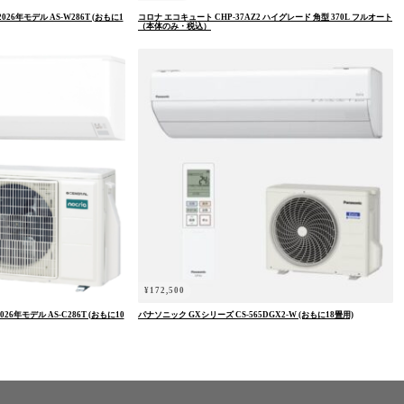
026年モデル AS-W286T (おもに1
コロナ エコキュート CHP-37AZ2 ハイグレード 角型 370L フルオート
（本体のみ・税込）
¥
172,500
026年モデル AS-C286T (おもに10
パナソニック GXシリーズ CS-565DGX2-W (おもに18畳用)