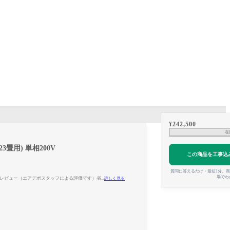
¥
242,500
在
3畳用) 単相200V
この商品を工事込
質問に答えるだけ・最短1分。
場でわ
タッフレビュー（エアデポスタッフによる評価です）省...
詳しく見る