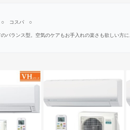
力
○
コスパ
○
アのバランス型。空気のケアもお手入れの楽さも欲しい方に
ユーザー名またはメールアドレス
*
パスワード
*
ログイン状態を保存