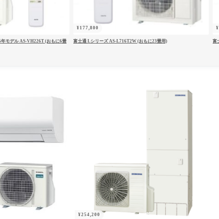
パスワードをお忘れですか ?
¥
177,800
年モデル AS-VH226T (おもに6畳
富士通 Lシリーズ AS-L716T2W (おもに23畳用)
富士
¥
254,200