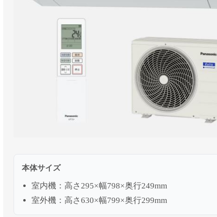
本体サイズ
室内機：高さ295×幅798×奥行249mm
室外機：高さ630×幅799×奥行299mm