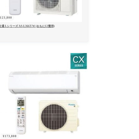
¥
123,800
通 Lシリーズ AS-L366T-W (おもに12畳用)
¥
173,800