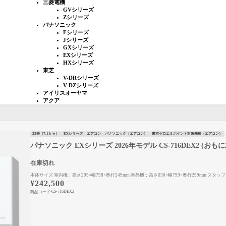
三菱電機
GVシリーズ
Zシリーズ
パナソニック
Fシリーズ
Jシリーズ
GXシリーズ
EXシリーズ
HXシリーズ
東芝
V-DRシリーズ
V-DZシリーズ
アイリスオーヤマ
アクア
23畳（7.1ｋｗ）
EXシリーズ
エアコン
パナソニック（エアコン）
東京ゼロエミポイント対象機種（エアコン）
パナソニック EXシリーズ 2026年モデル CS-716DEX2 (おもに2
在庫切れ
本体サイズ 室内機：高さ295×幅798×奥行249mm 室外機：高さ630×幅799×奥行299mm ス
¥
242,500
CS-716DEX2
商品コード: