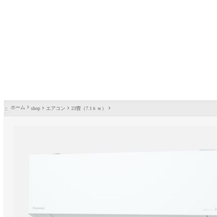
ホーム
shop
エアコン
23畳（7.1ｋｗ）
