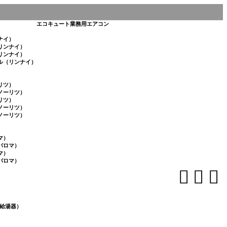
エコキュート
業務用エアコン
ナイ）
リンナイ）
リンナイ）
ル（リンナイ）
リツ）
ノーリツ）
リツ）
ノーリツ）
ノーリツ）
マ）
パロマ）
マ）
パロマ）



給湯器）