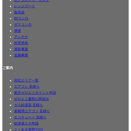
エアコンクリーニング
レンジフード
食洗器
IHコンロ
ガスコンロ
便座
アンテナ
外壁塗装
買取事業
造園事業
ご案内
対応エリア一覧
エアコン 見積り
東京ゼロエミポイント申請
ゼロエミ書類の再提出
ガス給湯器 見積り
業務用エアコン 見積り
エコキュート 見積り
給湯省エネ申請
よくある質問 FAQ