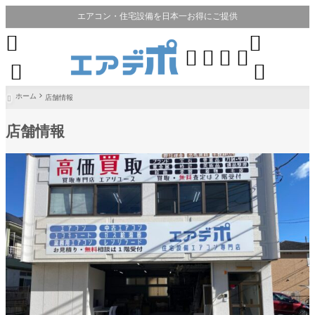
エアコン・住宅設備を日本一お得にご提供








ホーム
店舗情報

店舗情報