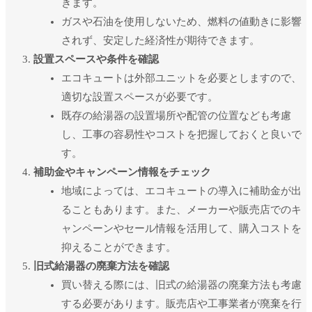
きます。
ガスや石油を使用しないため、燃料の値動きに影響
ユーザー名またはメールアドレス
*
されず、安定した経済性が期待できます。
設置スペースや条件を確認
エコキュートは外部ユニットを必要としますので、
パスワード
*
適切な設置スペースが必要です。
既存の給湯器の設置場所や配管の位置なども考慮
し、工事の容易性やコストを把握しておくと良いで
ログイン状態を保存
す。
ログイン
補助金やキャンペーン情報をチェック
パスワードをお忘れですか ?
地域によっては、エコキュートの導入に補助金が出
ることもあります。また、メーカーや販売店でのキ
ャンペーンやセール情報を活用して、購入コストを
抑えることができます。
旧式給湯器の廃棄方法を確認
買い替える際には、旧式の給湯器の廃棄方法も考慮
する必要があります。販売店や工事業者が廃棄を行