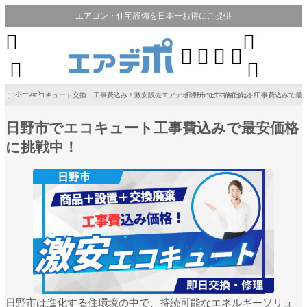
エアコン・住宅設備を日本一お得にご提供








ホーム
エコキュート交換・工事費込み！激安販売エアデポのサービス徹底解説
日野市でエコキュート工事費込みで最

日野市でエコキュート工事費込みで最安価格
に挑戦中！
日野市は進化する住環境の中で、持続可能なエネルギーソリュ