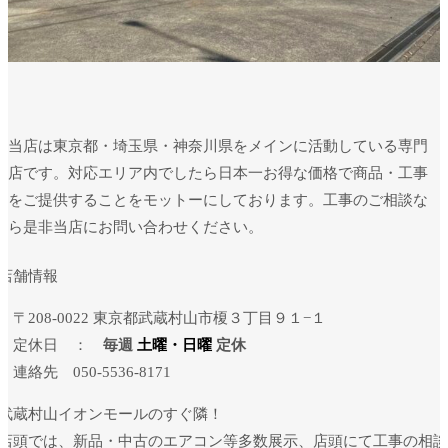
当店は東京都・埼玉県・神奈川県をメインに活動している専門
店です。対応エリア内でしたら日本一お得な価格で商品・工事
をご提供することをモットーにしております。工事のご相談な
ら是非当店にお問い合わせください。
店舗情報
・〒208-0022 東京都武蔵村山市榎３丁目９１−１
・定休日 ：
毎週
土曜・日曜
定休
・連絡先
050-5536-8171
武蔵村山イオンモールのすぐ隣！
店頭では、新品・中古のエアコン等多数展示、店頭にて工事の相談