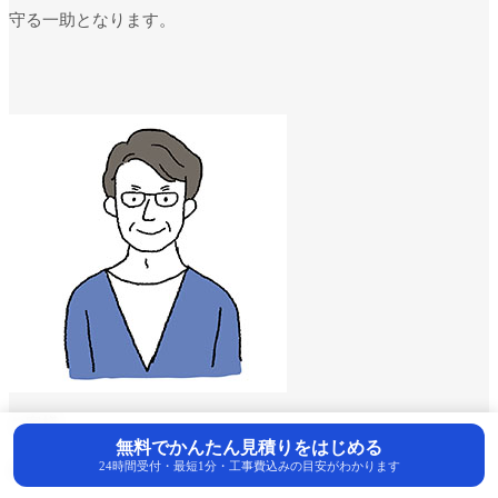
守る一助となります。
お客様
無料でかんたん見積りをはじめる
24時間受付・最短1分・工事費込みの目安がわかります
藤沢市でエコキュートの補助金は利用できますか？