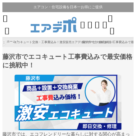
エアコン・住宅設備を日本一お得にご提供








ホーム
エコキュート交換・工事費込み！激安販売エアデポのサービス徹底解説
藤沢市でエコキュート工事費込みで最

藤沢市でエコキュート工事費込みで最安価格
に挑戦中！
藤沢市では、エコフレンドリーな暮らしに対する関心が高まっ