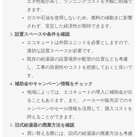
エネ性能が高く、ランニングコストを大幅に削減で
きます。
ユーザー名またはメールアドレス
*
ガスや石油を使用しないため、燃料の値動きに影響
されず、安定した経済性が期待できます。
設置スペースや条件を確認
パスワード
*
エコキュートは外部ユニットを必要としますので、
適切な設置スペースが必要です。
既存の給湯器の設置場所や配管の位置なども考慮
ログイン状態を保存
し、工事の容易性やコストを把握しておくと良いで
ログイン
す。
パスワードをお忘れですか ?
補助金やキャンペーン情報をチェック
地域によっては、エコキュートの導入に補助金が出
ることもあります。また、メーカーや販売店でのキ
ャンペーンやセール情報を活用して、購入コストを
抑えることができます。
旧式給湯器の廃棄方法を確認
買い替える際には、旧式の給湯器の廃棄方法も考慮