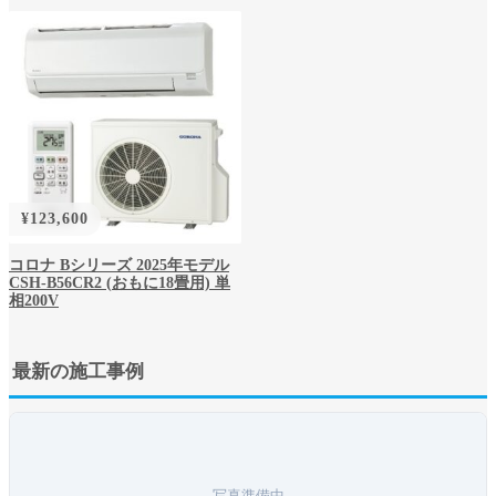
¥
123,600
コロナ Bシリーズ 2025年モデル
CSH-B56CR2 (おもに18畳用) 単
相200V
最新の施工事例