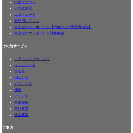
中古エアコン
ガス給湯器
エコキュート
業務用エアコン
東京ゼロエミポイント【65歳以上or障害者の方】
東京ゼロエミポイント対象機種
その他サービス
エアコンクリーニング
レンジフード
食洗器
IHコンロ
ガスコンロ
便座
アンテナ
外壁塗装
買取事業
造園事業
ご案内