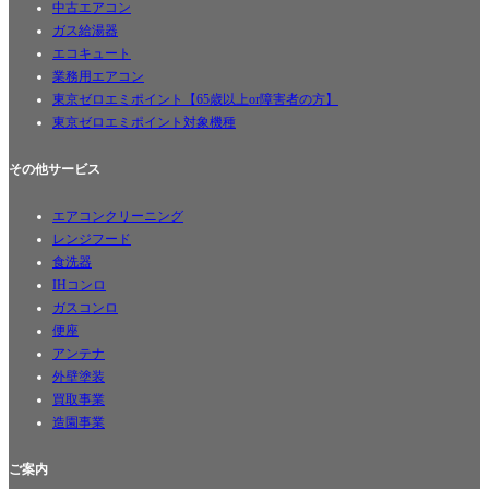
中古エアコン
ガス給湯器
エコキュート
業務用エアコン
東京ゼロエミポイント【65歳以上or障害者の方】
東京ゼロエミポイント対象機種
その他サービス
エアコンクリーニング
レンジフード
食洗器
IHコンロ
ガスコンロ
便座
アンテナ
外壁塗装
買取事業
造園事業
ご案内