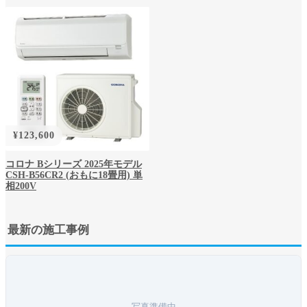
¥
123,600
コロナ Bシリーズ 2025年モデル
CSH-B56CR2 (おもに18畳用) 単
相200V
最新の施工事例