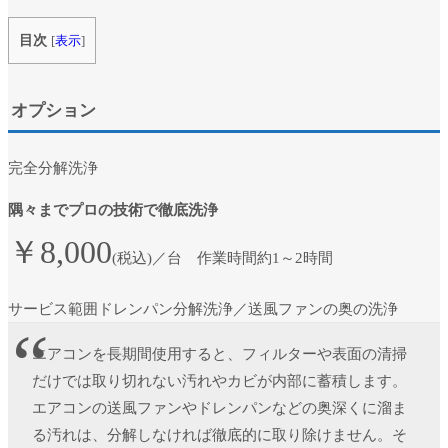
目次
[
表示
]
オプション
完全分解洗浄
隅々までプロの技術で徹底洗浄
￥8,000
(税込)／台
作業時間
約1～2時間
サービス範囲
ドレンパン分解洗浄／送風ファンの奥の洗浄
エアコンを長期間使用すると、フィルターや表面の清掃
だけでは取り切れない汚れやカビが内部に蓄積します。
エアコンの送風ファンやドレンパンなどの奥深くに溜ま
る汚れは、分解しなければ徹底的に取り除けません。そ