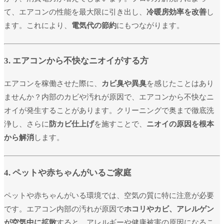
て、エアコンの性能を最大限に引き出し、
冷暖房効率を改善
し
ます。これにより、
電気代の節約
にもつながります。
3. エアコンから不快なニオイがする方
エアコンを稼働させた際に、
カビ臭や異臭
を感じたことはあり
ませんか？内部のカビや汚れが原因で、エアコンから不快なニ
オイが発生することがあります。クリーニングで奥まで徹底洗
浄し、さらに
防カビ仕上げ
を施すことで、
ニオイの原因を根本
から解消
します。
4. ペットや赤ちゃんがいるご家庭
ペットや赤ちゃんがいる環境では、空気の質に特に注意が必要
です。エアコン内部の汚れが原因で
ホコリやカビ、アレルゲン
が空気中に拡散
すると、アレルギーや健康被害の原因になるこ