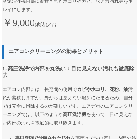
空気清浄機内部に蓄積されたホコリやカビ、水アカ汚れ等をキ
レイにします。
￥9,000
(税込)／台
エアコンクリーニングの効果とメリット
1. 高圧洗浄で内部を丸洗い：目に見えない汚れも徹底除
去
エアコン内部には、長期間の使用で
カビやホコリ、花粉、油汚
れ
が蓄積しますが、外からは見えない場所にたまるため、自分
では完全に掃除するのが難しいです。エアデポのエアコンクリ
ーニングでは、以下のような
高圧洗浄機
を使って、目に見えな
い内部の汚れを徹底的に取り除きます。
専用洗剤で分解された汚れ
を高圧水で洗い流し、内部の熱