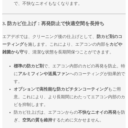
で、不快なニオイもなくなります。
3. 防カビ仕上げ：再発防止で快適空間を長持ち
エアデポでは、クリーニング後の仕上げとして、
防カビ剤のコ
ーティング
を施します。これにより、エアコンの内部を
カビや
雑菌から守り
、清潔な状態を長期間保つことができます。
標準の防カビ剤
で、エアコン内部のカビの再発を防止。特
に
アルミフィンや送風ファン
へのコーティングが効果的で
す。
オプションで高性能な防カビチタンコーティング
もご用
意。これにより、より長期間にわたってエアコン内部のカ
ビを抑制します。
防カビ仕上げは、エアコンからの
不快なニオイの再発
を防
ぎ、
空気の質を維持
するために欠かせません。