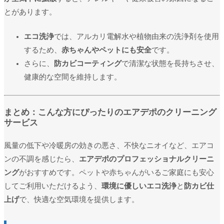
とがあります。
ユーザー名またはメールアドレス
*
エコ洗浄
では、アルカリ電解水や植物由来の洗浄剤を使用
するため、
赤ちゃんやペットにも安全
です。
パスワード
*
さらに、
防カビコーティング
で清潔な状態を長持ちさせ、
健康的な空間を維持します。
ログイン状態を保存
ログイン
まとめ：こんな方にぴったりのエアデポのクリーニング
サービス
パスワードをお忘れですか ?
風量の低下や冷暖房の効きの悪さ、不快なニオイなど、エアコ
ンの不調を感じたら、
エアデポのプロフェッショナルクリーニ
ング
がおすすめです。ペットや赤ちゃんがいるご家庭にも安心
してご利用いただけるよう、
環境に優しいエコ洗浄
と
防カビ仕
上げ
で、快適な空気環境を提供します。