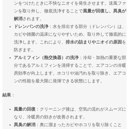
ンをつけたときに不快なニオイを発生させます。送風ファ
ンを取り外し、徹底洗浄することで
風量が回復し、異臭が
解消
されます。
ドレンパンの洗浄
：水を排出する部分（ドレンパン）は、
カビや雑菌の温床になりやすいため、取り外して徹底的に
洗浄します。これにより、
排水の詰まりやニオイの原因
を
防ぎます。
アルミフィン（熱交換器）の洗浄
：冷却・加熱の重要な部
分であるアルミフィンを清掃することで、エアコンの冷暖
房効率が向上します。ホコリや油汚れを取り除き、エアコ
ンの性能を最大限に発揮できる状態にします。
結果
：
風量の回復
：クリーニング後は、空気の流れがスムーズに
なり、冷暖房の効きが改善されます。
異臭の解消
：奥に溜まったカビやホコリを取り除くこと