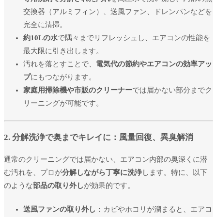
交換器（アルミフィン）、送風ファン、ドレンパンなどを
完全に清掃。
約10Lの水
で隅々までリフレッシュし、エアコンの性能を
最大限に引き出します。
汚れを落とすことで、
電気代の節約やエアコンの効率アッ
プ
にもつながります。
家庭用掃除機や市販のクリーナー
では届かない部分までク
リーニングが可能です。
2. 分解洗浄で奥までキレイに：風量回復、異臭解消
通常のクリーニングでは届かない、エアコン内部の奥深くに潜
む汚れを、プロが
分解しながら丁寧に洗浄
します。特に、以下
のような
部品の取り外し
が効果的です。
送風ファンの取り外し
：カビやホコリが溜まると、エアコ