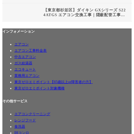
25S エアコン入れ替え・新規取付工事｜東京
都ゼロエミポイント対応
【東京都杉並区】ダイキン GXシリーズ S22
4ATGS エアコン交換工事｜隠蔽配管工事・
東京都ゼロエミポイント対応
インフォメーション
エアコン
エアコン工事料金表
中古エアコン
ガス給湯器
エコキュート
業務用エアコン
東京ゼロエミポイント【65歳以上or障害者の方】
東京ゼロエミポイント対象機種
その他サービス
エアコンクリーニング
レンジフード
食洗器
IHコンロ