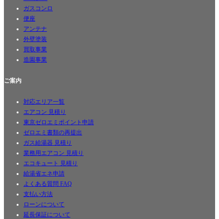
ガスコンロ
便座
アンテナ
外壁塗装
買取事業
造園事業
ご案内
対応エリア一覧
エアコン 見積り
東京ゼロエミポイント申請
ゼロエミ書類の再提出
ガス給湯器 見積り
業務用エアコン 見積り
エコキュート 見積り
給湯省エネ申請
よくある質問 FAQ
支払い方法
ローンについて
延長保証について