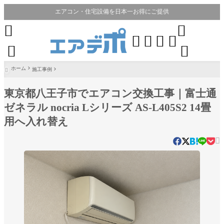
エアコン・住宅設備を日本一お得にご提供








ホーム
施工事例

東京都八王子市でエアコン交換工事｜富士通
ゼネラル nocria Lシリーズ AS-L405S2 14畳
用へ入れ替え
