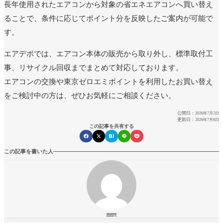
長年使用されたエアコンから対象の省エネエアコンへ買い替え
ることで、条件に応じてポイント分を反映したご案内が可能で
パスワード
*
す。
エアデポでは、エアコン本体の販売から取り外し、標準取付工
ログイン状態を保存
事、リサイクル回収までまとめて対応しております。
ログイン
エアコンの交換や東京ゼロエミポイントを利用したお買い替え
パスワードをお忘れですか ?
をご検討中の方は、ぜひお気軽にご相談ください。
公開日：
2026年7月2日
更新日：
2026年7月8日
この記事を共有する
この記事を書いた人
mmy