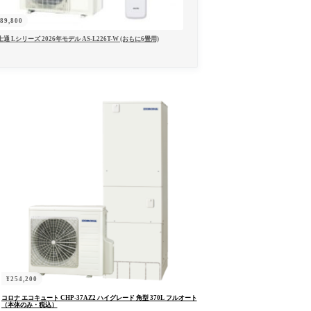
¥
89,800
通 Lシリーズ 2026年モデル AS-L226T-W (おもに6畳用)
¥
254,200
コロナ エコキュート CHP-37AZ2 ハイグレード 角型 370L フルオート
（本体のみ・税込）