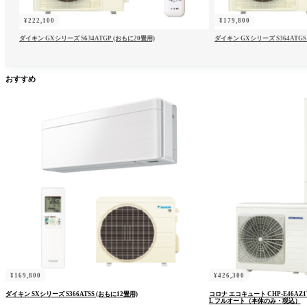
¥
222,100
¥
179,800
ダイキン GXシリーズ S634ATGP (おもに20畳用)
ダイキン GXシリーズ S364ATGS
おすすめ
¥
169,800
¥
426,300
ダイキン SXシリーズ S366ATSS (おもに12畳用)
コロナ エコキュート CHP-E46AZ
L フルオート（本体のみ・税込）