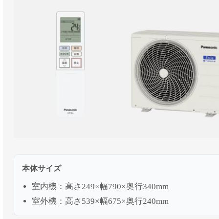
本体サイズ
室内機：高さ249×幅790×奥行340mm
室外機：高さ539×幅675×奥行240mm