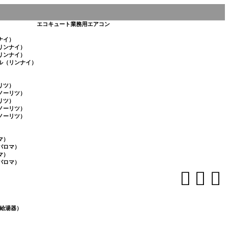
エコキュート
業務用エアコン
ナイ）
リンナイ）
リンナイ）
ル（リンナイ）
リツ）
ノーリツ）
リツ）
ノーリツ）
ノーリツ）
マ）
パロマ）
マ）
パロマ）



給湯器）