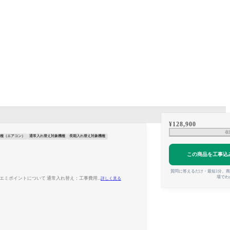
¥
128,900
在
種（エアコン）
通常入れ替え対象機種
長期入れ替え対象機種
この商品を工事込
質問に答えるだけ・最短1分。
場でわ
京ゼロエミポイントについて 通常入れ替え：工事費用...
詳しく見る