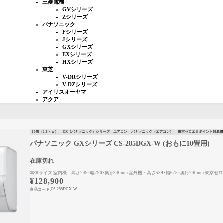
三菱電機
GVシリーズ
Zシリーズ
パナソニック
Fシリーズ
Jシリーズ
GXシリーズ
EXシリーズ
HXシリーズ
東芝
V-DRシリーズ
V-DZシリーズ
アイリスオーヤマ
アクア
10畳（2.8ｋｗ）
GX（パナソニック）シリーズ
エアコン
パナソニック（エアコン）
東京ゼロエミポイント対象機
パナソニック GXシリーズ CS-285DGX-W (おもに10畳用)
在庫切れ
本体サイズ 室内機：高さ249×幅790×奥行340mm 室外機：高さ539×幅675×奥行240mm 東
¥
128,900
CS-285DGX-W
商品コード: