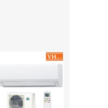
す。※通常入れ替え・長期入れ替
外し・回収を伴う場合に適用され
案内いたします。
。
ログイン