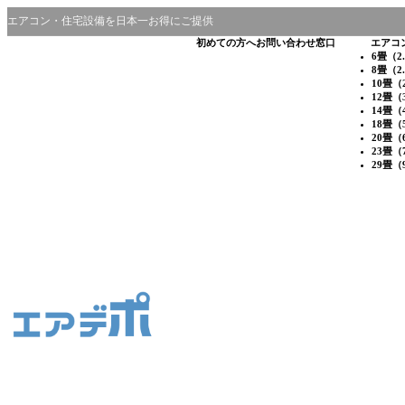
エアコン・住宅設備を日本一お得にご提供
初めての方へ
お問い合わせ窓口
エアコ
6畳（2
8畳（2
10畳（
12畳（
14畳（
18畳（
20畳（
23畳（
29畳（