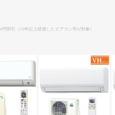
00円割引（15年以上経過したエアコン等が対象）
種・設置条件・購入区分により適用可否と割引額が変わりま
ります。※通常入れ替え・長期入れ替えは、既存機器の取り
認できる写真等の証憑が必要です。※詳細はお見積り時にご
ユーザー名またはメールアドレス
*
コスパ
○
パスワード
*
スが良く、メイン部屋にも個室にも合わせやすい一台です
ログイン状態を保存