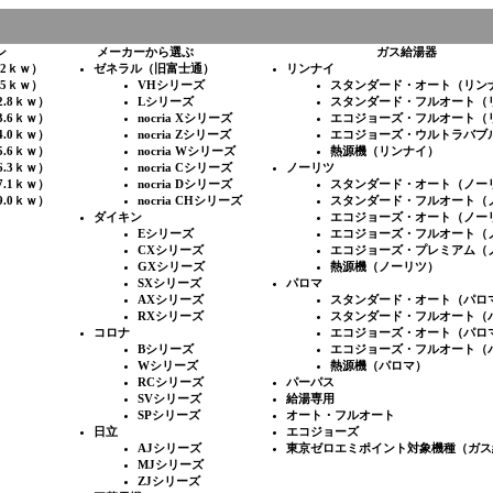
ン
メーカーから選ぶ
ガス給湯器
.2ｋｗ）
ゼネラル（旧富士通）
リンナイ
.5ｋｗ）
VHシリーズ
スタンダード・オート（リン
2.8ｋｗ）
Lシリーズ
スタンダード・フルオート（
3.6ｋｗ）
nocria Xシリーズ
エコジョーズ・フルオート（
4.0ｋｗ）
nocria Zシリーズ
エコジョーズ・ウルトラバブ
5.6ｋｗ）
nocria Wシリーズ
熱源機（リンナイ）
6.3ｋｗ）
nocria Cシリーズ
ノーリツ
7.1ｋｗ）
nocria Dシリーズ
スタンダード・オート（ノー
9.0ｋｗ）
nocria CHシリーズ
スタンダード・フルオート（
ダイキン
エコジョーズ・オート（ノー
Eシリーズ
エコジョーズ・フルオート（
CXシリーズ
エコジョーズ・プレミアム（
GXシリーズ
熱源機（ノーリツ）
SXシリーズ
パロマ
AXシリーズ
スタンダード・オート（パロ
RXシリーズ
スタンダード・フルオート（
コロナ
エコジョーズ・オート（パロ
Bシリーズ
エコジョーズ・フルオート（
Wシリーズ
熱源機（パロマ）
RCシリーズ
パーパス
SVシリーズ
給湯専用
SPシリーズ
オート・フルオート
日立
エコジョーズ
AJシリーズ
東京ゼロエミポイント対象機種（ガス
MJシリーズ
ZJシリーズ