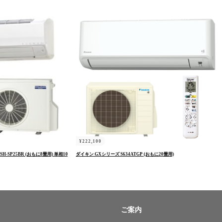
¥
222,100
H-SP25BR (おもに8畳用) 単相10
ダイキン GXシリーズ S634ATGP (おもに20畳用)
ご案内