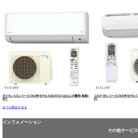
¥
159,800
¥
132,100
ダイキン GXシリーズ 2024年モデル S284ATGS (おもに10畳用) 単相1
コロナ SPシリーズ 2026年モデル CS
00V
0V
全ての商品を見る
インフォメーション
その他サービス