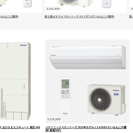
パスワードをお忘れですか ?
¥
204,800
 (おもに12畳用)
富士通ゼネラル VHシリーズ AS-VH716T2 (おもに23畳用)
富士
¥
230,000
1V おひさまエコキュート 高圧 460
パナソニック GXシリーズ 2026年モデル CS-636DGX2 (おもに20畳
用) 単相200V