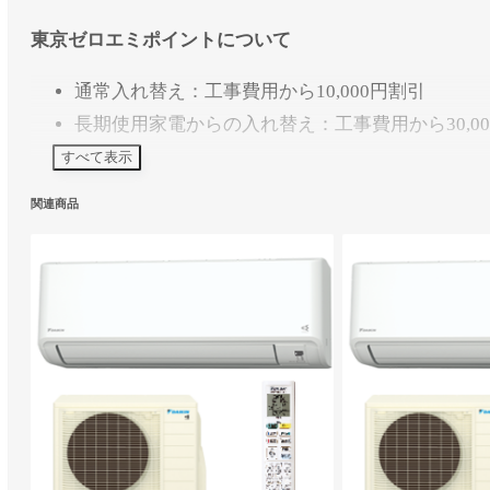
東京ゼロエミポイントについて
通常入れ替え：工事費用から10,000円割引
長期使用家電からの入れ替え：工事費用から30,0
すべて表示
※東京都にお住まいの個人の方が対象です。※対象機
関連商品
えは、商品代金ではなく工事費用から差し引く形とな
ます。※長期使用家電からの入れ替えは、製造年を確
スタッフレビュー
（エアデポスタッフによる評価です）
省エネ性
○
静音性
○
お手入れ
○
暖房力
○
エオリアのミドルクラス。快適機能と価格のバラン