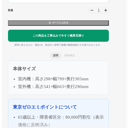
数量
カートに入れる
この商品を工事込みで今すぐ概算見積り
質問に答えるだけ・最短1分。商品代＋標準工事費の概算総額がその場でわかります。
説明
関連商品
本体サイズ
室内機：高さ298×幅799×奥行305mm
室外機：高さ541×幅663×奥行290mm
東京ゼロエミポイントについて
65歳以上・障害者区分：80,000円割引（表示
価格に反映済み）