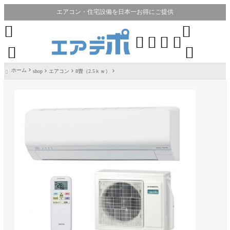
エアコン・住宅設備を日本一お得にご提供








ホーム
shop
エアコン
8畳（2.5ｋｗ）
