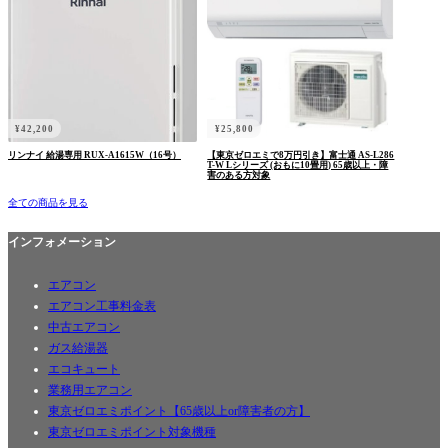
¥
42,200
¥
25,800
リンナイ 給湯専用 RUX-A1615W（16号）
【東京ゼロエミで8万円引き】富士通 AS-L286
T-W Lシリーズ (おもに10畳用) 65歳以上・障
害のある方対象
全ての商品を見る
インフォメーション
エアコン
エアコン工事料金表
中古エアコン
ガス給湯器
エコキュート
業務用エアコン
東京ゼロエミポイント【65歳以上or障害者の方】
東京ゼロエミポイント対象機種