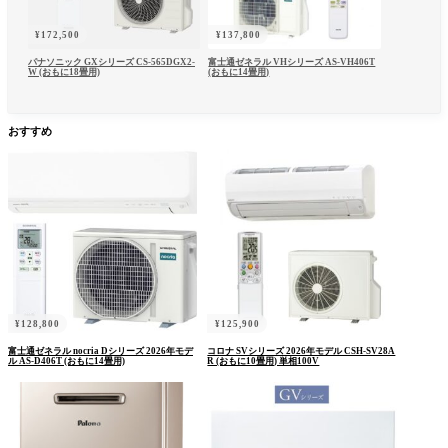
¥
172,500
¥
137,800
パナソニック GXシリーズ CS-565DGX2-
富士通ゼネラル VHシリーズ AS-VH406T
W (おもに18畳用)
(おもに14畳用)
おすすめ
ユーザー名またはメールアドレス
*
¥
128,800
¥
125,900
富士通ゼネラル nocria Dシリーズ 2026年モデ
コロナ SVシリーズ 2026年モデル CSH-SV28A
ル AS-D406T (おもに14畳用)
R (おもに10畳用) 単相100V
パスワード
*
ログイン状態を保存