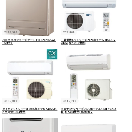
ログイン
パスワードをお忘れですか ?
¥
109,500
¥
76,800
パロマ エコジョーズ オート FH-E2022SAWL
三菱電機 GVシリーズ 2026年モデル MSZ-GV
（20号）
2826 (おもに10畳用)
¥
155,000
¥
116,700
ダイキン CXシリーズ 2026年モデル S406ATC
コロナ SVシリーズ 2026年モデル CSH-SV25A
P-W (おもに14畳用)
R (おもに8畳用) 単相100V