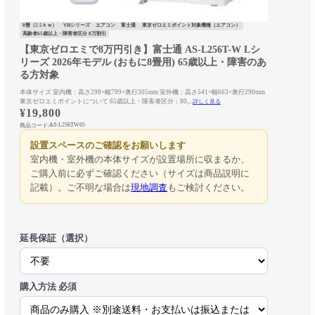
8畳（2.5ｋｗ）
VHシリーズ
エアコン
富士通
東京ゼロエミポイント対象機種（エアコン）
高齢者65歳以上・障害者区分 8万割引
【東京ゼロエミで8万円引き】富士通 AS-L256T-W Lシ
リーズ 2026年モデル (おもに8畳用) 65歳以上・障害のあ
る方対象
本体サイズ 室内機：高さ298×幅799×奥行305mm 室外機：高さ541×幅663×奥行290mm
東京ゼロエミポイントについて 65歳以上・障害者区分：80,...
詳しく見る
¥
19,800
AS-L256TW65
商品コード:
設置スペースのご確認をお願いします
室内機・室外機の本体サイズが設置場所に収まるか、
ご購入前に必ずご確認ください（サイズは商品説明に
記載）。ご不明な場合は
現地調査
もご検討ください。
延長保証（選択）
購入方法
必須