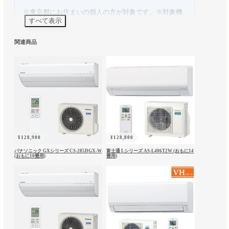
※東京都にお住まいの個人の方が対象です。※対象機
すべて表示
種・設置条件により適用可否が変わります。※表示価
格には65歳以上・障害者区分の80,000円割引が反映さ
関連商品
れています。※詳細はお見積り時にご案内いたしま
す。
スタッフレビュー
（エアデポスタッフによ
る評価です）
省エネ性
○
静音性
○
お手入れ
○
¥
128,900
¥
128,800
暖房力
○
コスパ
◎
パナソニック GXシリーズ CS-285DGX-W
富士通 Lシリーズ AS-L406T2W (おもに14
(おもに10畳用)
畳用)
ノクリアのスタンダードモデル。基本性能をし
っかり押さえつつ価格を抑えたい方に。
※本商品は東京ゼロエミポイント（8万円引き）適
用価格です。東京都にお住まいの65歳以上の方・
障害者手帳をお持ちの方が対象です。