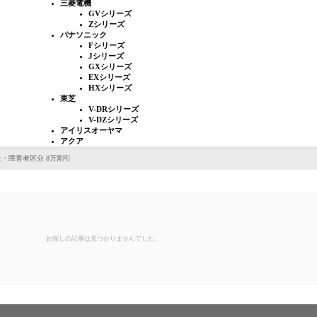
三菱電機
GVシリーズ
Zシリーズ
パナソニック
Fシリーズ
Jシリーズ
GXシリーズ
EXシリーズ
HXシリーズ
東芝
V-DRシリーズ
V-DZシリーズ
アイリスオーヤマ
アクア
上・障害者区分 8万割引
ユーザー名またはメールアドレス
*
お探しの記事は見つかりませんでした。
パスワード
*
ログイン状態を保存