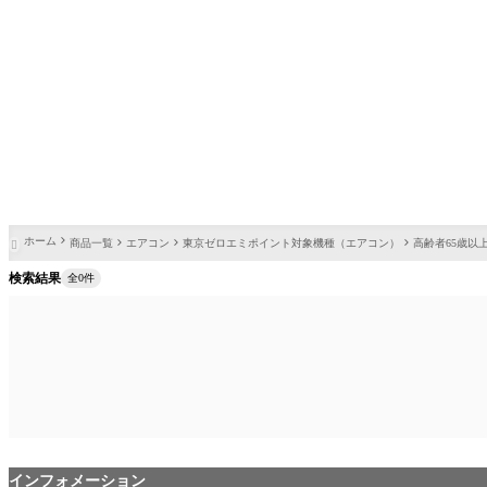
ホーム
商品一覧
エアコン
東京ゼロエミポイント対象機種（エアコン）
高齢者65歳以

検索結果
全0件
インフォメーション