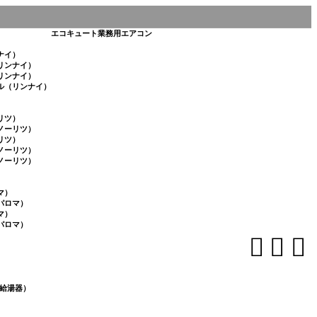
エコキュート
業務用エアコン
ナイ）
リンナイ）
リンナイ）
ル（リンナイ）
リツ）
ノーリツ）
リツ）
ノーリツ）
ノーリツ）
マ）
パロマ）
マ）
パロマ）



給湯器）