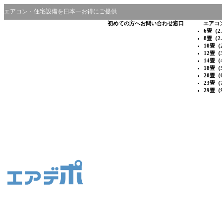
エアコン・住宅設備を日本一お得にご提供
初めての方へ
お問い合わせ窓口
エアコ
6畳（2
8畳（2
10畳（
12畳（
14畳（
18畳（
20畳（
23畳（
29畳（