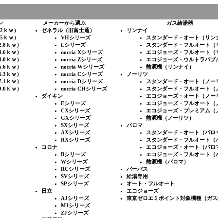
ン
メーカーから選ぶ
ガス給湯器
.2ｋｗ）
ゼネラル（旧富士通）
リンナイ
.5ｋｗ）
VHシリーズ
スタンダード・オート（リン
2.8ｋｗ）
Lシリーズ
スタンダード・フルオート（
3.6ｋｗ）
nocria Xシリーズ
エコジョーズ・フルオート（
4.0ｋｗ）
nocria Zシリーズ
エコジョーズ・ウルトラバブ
5.6ｋｗ）
nocria Wシリーズ
熱源機（リンナイ）
6.3ｋｗ）
nocria Cシリーズ
ノーリツ
7.1ｋｗ）
nocria Dシリーズ
スタンダード・オート（ノー
9.0ｋｗ）
nocria CHシリーズ
スタンダード・フルオート（
ダイキン
エコジョーズ・オート（ノー
Eシリーズ
エコジョーズ・フルオート（
CXシリーズ
エコジョーズ・プレミアム（
GXシリーズ
熱源機（ノーリツ）
SXシリーズ
パロマ
AXシリーズ
スタンダード・オート（パロ
RXシリーズ
スタンダード・フルオート（
コロナ
エコジョーズ・オート（パロ
Bシリーズ
エコジョーズ・フルオート（
Wシリーズ
熱源機（パロマ）
RCシリーズ
パーパス
SVシリーズ
給湯専用
SPシリーズ
オート・フルオート
日立
エコジョーズ
AJシリーズ
東京ゼロエミポイント対象機種（ガス
MJシリーズ
ZJシリーズ